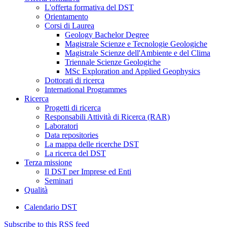
L'offerta formativa del DST
Orientamento
Corsi di Laurea
Geology Bachelor Degree
Magistrale Scienze e Tecnologie Geologiche
Magistrale Scienze dell'Ambiente e del Clima
Triennale Scienze Geologiche
MSc Exploration and Applied Geophysics
Dottorati di ricerca
International Programmes
Ricerca
Progetti di ricerca
Responsabili Attività di Ricerca (RAR)
Laboratori
Data repositories
La mappa delle ricerche DST
La ricerca del DST
Terza missione
Il DST per Imprese ed Enti
Seminari
Qualità
Calendario DST
Subscribe to this RSS feed