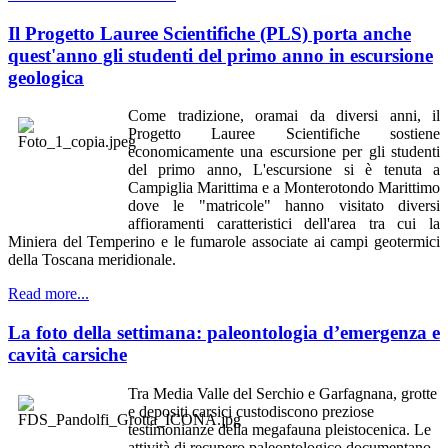
Il Progetto Lauree Scientifiche (PLS) porta anche
quest'anno gli studenti del primo anno in escursione
geologica
Come tradizione, oramai da diversi anni, il
Progetto Lauree Scientifiche sostiene
economicamente una escursione per gli studenti
del primo anno, L'escursione si è tenuta a
Campiglia Marittima e a Monterotondo Marittimo
dove le "matricole" hanno visitato diversi
affioramenti caratteristici dell'area tra cui la
Miniera del Temperino e le fumarole associate ai campi geotermici
della Toscana meridionale.
Read more...
La foto della settimana: paleontologia d’emergenza e
cavità carsiche
Tra Media Valle del Serchio e Garfagnana, grotte
e depositi carsici custodiscono preziose
testimonianze della megafauna pleistocenica. Le
attività di recupero paleontologico documentano