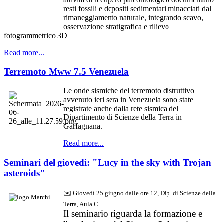
resti fossili e depositi sedimentari minacciati dal
rimaneggiamento naturale, integrando scavo,
osservazione stratigrafica e rilievo
fotogrammetrico 3D
Read more...
Terremoto Mww 7.5 Venezuela
Le onde sismiche del terremoto distruttivo
avvenuto ieri sera in Venezuela sono state
registrate anche dalla rete sismica del
Dipartimento di Scienze della Terra in
Garfagnana.
Read more...
Seminari del giovedì: "Lucy in the sky with Trojan
asteroids"
✉️ Giovedì 25 giugno dalle ore 12, Dip. di Scienze della
Terra, Aula C
Il seminario riguarda la formazione e