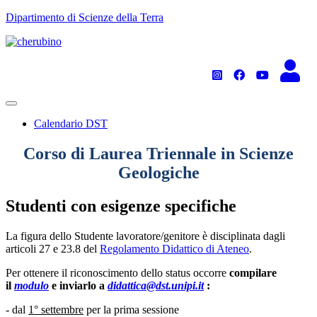
TPL_UNIPI_SKIP_TO_CONTENT
Dipartimento di Scienze della Terra
Calendario DST
Corso di Laurea Triennale in Scienze
Geologiche
Studenti con esigenze specifiche
La figura dello Studente lavoratore/genitore è disciplinata dagli
articoli 27 e 23.8 del
Regolamento Didattico di Ateneo
.
Per ottenere il riconoscimento dello status occorre
compilare
il
modulo
e inviarlo a
didattica@dst.unipi.it
:
- dal
1° settembre
per la prima sessione