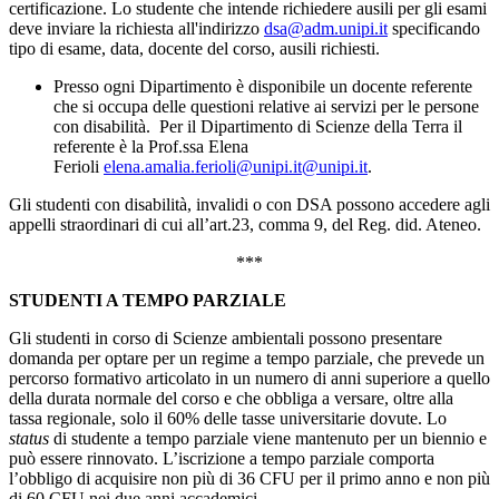
certificazione. Lo studente che intende richiedere ausili per gli esami
deve inviare la richiesta all'indirizzo
dsa@adm.unipi.it
specificando
tipo di esame, data, docente del corso, ausili richiesti.
Presso ogni Dipartimento è disponibile un docente referente
che si occupa delle questioni relative ai servizi per le persone
con disabilità. Per il Dipartimento di Scienze della Terra il
referente è la Prof.ssa Elena
Ferioli
elena.amalia.ferioli@unipi.it@unipi.it
.
Gli studenti con disabilità, invalidi o con DSA possono accedere agli
appelli straordinari di cui all’art.23, comma 9, del Reg. did. Ateneo.
***
STUDENTI A TEMPO PARZIALE
Gli studenti in corso di Scienze ambientali possono presentare
domanda per optare per un regime a tempo parziale, che prevede un
percorso formativo articolato in un numero di anni superiore a quello
della durata normale del corso e che obbliga a versare, oltre alla
tassa regionale, solo il 60% delle tasse universitarie dovute. Lo
status
di studente a tempo parziale viene mantenuto per un biennio e
può essere rinnovato. L’iscrizione a tempo parziale comporta
l’obbligo di acquisire non più di 36 CFU per il primo anno e non più
di 60 CFU nei due anni accademici.