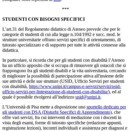
***
STUDENTI CON BISOGNI SPECIFICI
L’art.31 del Regolamento didattico di Ateneo prevede che per le
categorie di studenti di cui alla legge n.104/1992 e succ. mod. le
strutture universitarie offrano servizi specifici di orientamento, di
tutorato specializzato e di supporto per tutte le attività connesse alla
didattica.
In particolare, si ricorda che per gli studenti con disabilità l’Ateneo
ha un ufficio apposito che si occupa di rimuovere gli ostacoli che si
frappongono fra gli studenti disabili e la vita universitaria, cercando
di migliorare la possibilità di partecipazione attiva all'insieme delle
sue attività e delle sue strutture (USID, Ufficio Servizi per studenti
con disabilità,
https://www.unipi.it/campus-e-servizi/servizi/usid-
ufficio-servizi-per-lintegrazione-di-studenti-con-disabilita/
), ed al
quale è possibile rivolgersi all’indirizzo
usid@unipi.it
.
L’Università di Pisa mette a disposizione uno
sportello dedicato per
gli studenti con DSA (Disturbi Specifici di Apprendimento)
, che
offre vari servizi, fra cui interventi di mediazione con i docenti in
vista degli esami, forme di tutorato specifiche (redazione appunti,
registrazione lezioni), incontri individuali e assistenza per diagnosi e