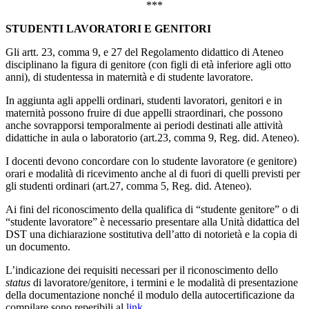
***
STUDENTI LAVORATORI E GENITORI
Gli artt. 23, comma 9, e 27 del Regolamento didattico di Ateneo
disciplinano la figura di genitore (con figli di età inferiore agli otto
anni), di studentessa in maternità e di studente lavoratore.
In aggiunta agli appelli ordinari, studenti lavoratori, genitori e in
maternità possono fruire di due appelli straordinari, che possono
anche sovrapporsi temporalmente ai periodi destinati alle attività
didattiche in aula o laboratorio (art.23, comma 9, Reg. did. Ateneo).
I docenti devono concordare con lo studente lavoratore (e genitore)
orari e modalità di ricevimento anche al di fuori di quelli previsti per
gli studenti ordinari (art.27, comma 5, Reg. did. Ateneo).
Ai fini del riconoscimento della qualifica di “studente genitore” o di
“studente lavoratore” è necessario presentare alla Unità didattica del
DST una dichiarazione sostitutiva dell’atto di notorietà e la copia di
un documento.
L’indicazione dei requisiti necessari per il riconoscimento dello
status
di lavoratore/genitore, i termini e le modalità di presentazione
della documentazione nonché il modulo della autocertificazione da
compilare sono reperibili al
link
.