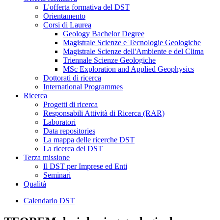
L'offerta formativa del DST
Orientamento
Corsi di Laurea
Geology Bachelor Degree
Magistrale Scienze e Tecnologie Geologiche
Magistrale Scienze dell'Ambiente e del Clima
Triennale Scienze Geologiche
MSc Exploration and Applied Geophysics
Dottorati di ricerca
International Programmes
Ricerca
Progetti di ricerca
Responsabili Attività di Ricerca (RAR)
Laboratori
Data repositories
La mappa delle ricerche DST
La ricerca del DST
Terza missione
Il DST per Imprese ed Enti
Seminari
Qualità
Calendario DST