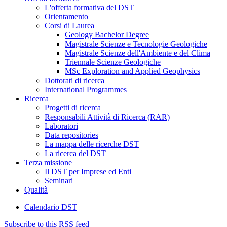
L'offerta formativa del DST
Orientamento
Corsi di Laurea
Geology Bachelor Degree
Magistrale Scienze e Tecnologie Geologiche
Magistrale Scienze dell'Ambiente e del Clima
Triennale Scienze Geologiche
MSc Exploration and Applied Geophysics
Dottorati di ricerca
International Programmes
Ricerca
Progetti di ricerca
Responsabili Attività di Ricerca (RAR)
Laboratori
Data repositories
La mappa delle ricerche DST
La ricerca del DST
Terza missione
Il DST per Imprese ed Enti
Seminari
Qualità
Calendario DST
Subscribe to this RSS feed