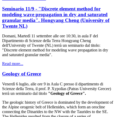
Seminario 11/9 - "Discrete element method for
modeling wave propagation in dry and saturated
granular media". Hongyang Cheng (University of
Twente NL)
Domani, Martedì 11 settembre alle ore 10:30, in aula F del
Dipartimento di Scienze della Terra Hongyang Cheng
dell'University of Twente (NL) terrà un seminario dal titolo:
"Discrete element method for modeling wave propagation in dry
and saturated granular media".
Read more...
Geology of Greece
Venerdì 6 luglio, alle ore 9 in Aula C presso il dipartimento di
Scienze della Terra, il prof. P. Xypolias (Patras University Grecee)
terrà un seminario dal titolo
"Geology of Greece".
The geologic history of Greece is dominated by the development of
the Alpine orogenic belt of Hellenides, which form an orocline
connecting the Dinarides to the NW with the Taurides to the SE.
The Hellenides resulted from the closure of a series of