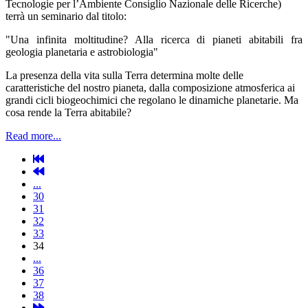
Tecnologie per l’Ambiente Consiglio Nazionale delle Ricerche)
terrà un seminario dal titolo:
"Una infinita moltitudine? Alla ricerca di pianeti abitabili fra
geologia planetaria e astrobiologia"
La presenza della vita sulla Terra determina molte delle
caratteristiche del nostro pianeta, dalla composizione atmosferica ai
grandi cicli biogeochimici che regolano le dinamiche planetarie. Ma
cosa rende la Terra abitabile?
Read more...
...
30
31
32
33
34
...
36
37
38