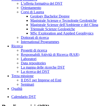
L'offerta formativa del DST
Orientamento
Corsi di Laurea
Geology Bachelor Degree
Magistrale Scienze e Tecnologie Geologiche
Magistrale Scienze dell'Ambiente e del Clima
Triennale Scienze Geologiche
MSc Exploration and Applied Geophysics
Dottorati di ricerca
International Programmes
Ricerca
Progetti di ricerca
Responsabili Attività di Ricerca (RAR)
Laboratori
Data repositories
La mappa delle ricerche DST
La ricerca del DST
Terza missione
Il DST per Imprese ed Enti
Seminari
Qualità
Calendario DST