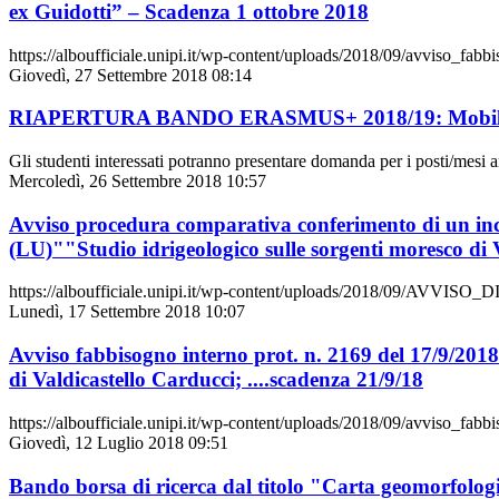
ex Guidotti” – Scadenza 1 ottobre 2018
https://alboufficiale.unipi.it/wp-content/uploads/2018/09/avviso_fab
Giovedì, 27 Settembre 2018 08:14
RIAPERTURA BANDO ERASMUS+ 2018/19: Mobilità 
Gli studenti interessati potranno presentare domanda per i posti/mesi 
Mercoledì, 26 Settembre 2018 10:57
Avviso procedura comparativa conferimento di un incar
(LU)""Studio idrigeologico sulle sorgenti moresco di 
https://alboufficiale.unipi.it/wp-content/uploads/2018/09/
Lunedì, 17 Settembre 2018 10:07
Avviso fabbisogno interno prot. n. 2169 del 17/9/2018 p
di Valdicastello Carducci; ....scadenza 21/9/18
https://alboufficiale.unipi.it/wp-content/uploads/2018/09/avviso_fab
Giovedì, 12 Luglio 2018 09:51
Bando borsa di ricerca dal titolo "Carta geomorfolog