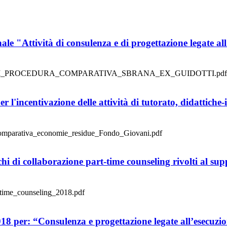
e "Attività di consulenza e di progettazione legate all
10/AVVISO_DI_PROCEDURA_COMPARATIVA_SBRANA_EX_GUIDOTTI.pdf
 l'incentivazione delle attività di tutorato, didattiche-
a_comparativa_economie_residue_Fondo_Giovani.pdf
 di collaborazione part-time counseling rivolti al suppo
t_time_counseling_2018.pdf
18 per: “Consulenza e progettazione legate all’esecuzio