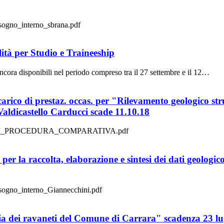
bisogno_interno_sbrana.pdf
per Studio e Traineeship
ancora disponibili nel periodo compreso tra il 27 settembre e il 12…
ico di prestaz. occas. per "Rilevamento geologico stru
Valdicastello Carducci scade 11.10.18
AVVISO_DI_PROCEDURA_COMPARATIVA.pdf
er la raccolta, elaborazione e sintesi dei dati geologic
bisogno_interno_Giannecchini.pdf
ia dei ravaneti del Comune di Carrara" scadenza 23 lu