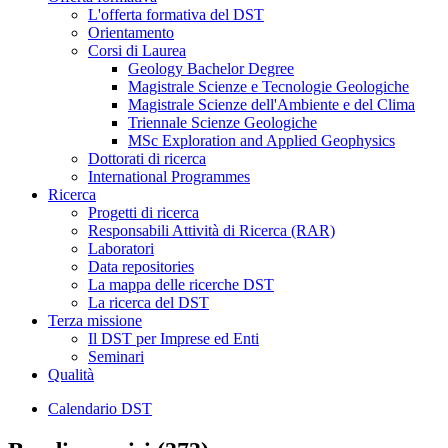
L'offerta formativa del DST
Orientamento
Corsi di Laurea
Geology Bachelor Degree
Magistrale Scienze e Tecnologie Geologiche
Magistrale Scienze dell'Ambiente e del Clima
Triennale Scienze Geologiche
MSc Exploration and Applied Geophysics
Dottorati di ricerca
International Programmes
Ricerca
Progetti di ricerca
Responsabili Attività di Ricerca (RAR)
Laboratori
Data repositories
La mappa delle ricerche DST
La ricerca del DST
Terza missione
Il DST per Imprese ed Enti
Seminari
Qualità
Calendario DST