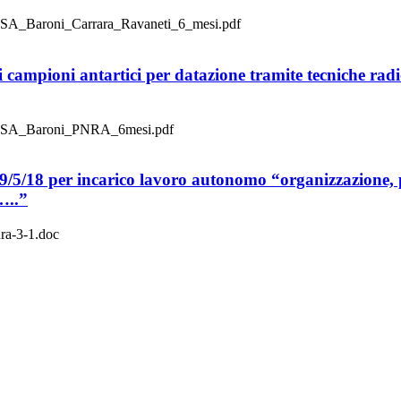
BORSA_Baroni_Carrara_Ravaneti_6_mesi.pdf
i campioni antartici per datazione tramite tecniche rad
_BORSA_Baroni_PNRA_6mesi.pdf
9/5/18 per incarico lavoro autonomo “organizzazione, pr
…..”
ura-3-1.doc