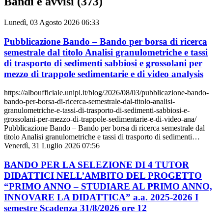
Bandi e avvisi (373)
Lunedì, 03 Agosto 2026 06:33
Pubblicazione Bando – Bando per borsa di ricerca
semestrale dal titolo Analisi granulometriche e tassi
di trasporto di sedimenti sabbiosi e grossolani per
mezzo di trappole sedimentarie e di video analysis
https://alboufficiale.unipi.it/blog/2026/08/03/pubblicazione-bando-
bando-per-borsa-di-ricerca-semestrale-dal-titolo-analisi-
granulometriche-e-tassi-di-trasporto-di-sedimenti-sabbiosi-e-
grossolani-per-mezzo-di-trappole-sedimentarie-e-di-video-ana/
Pubblicazione Bando – Bando per borsa di ricerca semestrale dal
titolo Analisi granulometriche e tassi di trasporto di sedimenti…
Venerdì, 31 Luglio 2026 07:56
BANDO PER LA SELEZIONE DI 4 TUTOR
DIDATTICI NELL’AMBITO DEL PROGETTO
“PRIMO ANNO – STUDIARE AL PRIMO ANNO,
INNOVARE LA DIDATTICA” a.a. 2025-2026 I
semestre Scadenza 31/8/2026 ore 12