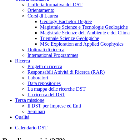
L'offerta formativa del DST
Orientamento
Corsi di Laurea
Geology Bachelor Degree
Magistrale Scienze e Tecnologie Geologiche
Magistrale Scienze dell'Ambiente e del Clima
Triennale Scienze Geologiche
MSc Exploration and Applied Geophysics
Dottorati di ricerca
International Programmes
Ricerca
Progetti di ricerca
Responsabili Attività di Ricerca (RAR)
Laboratori
Data repositories
La mappa delle ricerche DST
La ricerca del DST
Terza missione
Il DST per Imprese ed Enti
Seminari
Qualità
Calendario DST