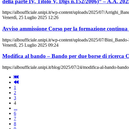
della parte IV, Titolo V, Dlgs n.152/2006)” – A.A. 20
https://alboufficiale.unipi.it/wp-content/uploads/2025/07/Arrighi_B
Venerdì, 25 Luglio 2025 12:26
Avviso ammissione Corso per la formazione continua i
https://alboufficiale.unipi.it/wp-content/uploads/2025/07/Bini_Band
Venerdì, 25 Luglio 2025 09:24
Modifica al bando – Bando per due borse di ricerca
https://alboufficiale.unipi.it/blog/2025/07/24/modifica-al-bando-bando
1
2
3
4
...
6
7
8
9