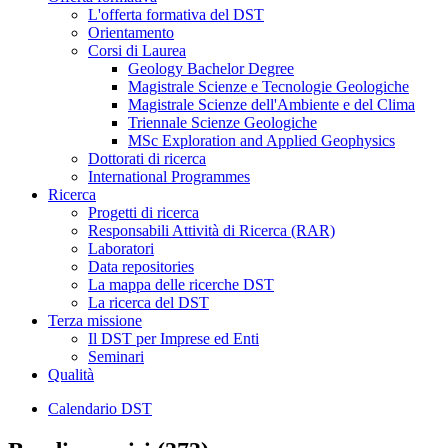
L'offerta formativa del DST
Orientamento
Corsi di Laurea
Geology Bachelor Degree
Magistrale Scienze e Tecnologie Geologiche
Magistrale Scienze dell'Ambiente e del Clima
Triennale Scienze Geologiche
MSc Exploration and Applied Geophysics
Dottorati di ricerca
International Programmes
Ricerca
Progetti di ricerca
Responsabili Attività di Ricerca (RAR)
Laboratori
Data repositories
La mappa delle ricerche DST
La ricerca del DST
Terza missione
Il DST per Imprese ed Enti
Seminari
Qualità
Calendario DST