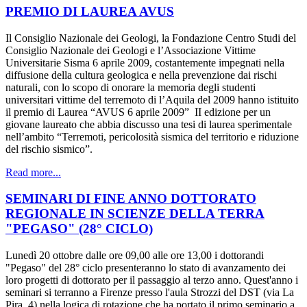
PREMIO DI LAUREA AVUS
Il Consiglio Nazionale dei Geologi, la Fondazione Centro Studi del
Consiglio Nazionale dei Geologi e l’Associazione Vittime
Universitarie Sisma 6 aprile 2009, costantemente impegnati nella
diffusione della cultura geologica e nella prevenzione dai rischi
naturali, con lo scopo di onorare la memoria degli studenti
universitari vittime del terremoto di l’Aquila del 2009 hanno istituito
il premio di Laurea “AVUS 6 aprile 2009” II edizione per un
giovane laureato che abbia discusso una tesi di laurea sperimentale
nell’ambito “Terremoti, pericolosità sismica del territorio e riduzione
del rischio sismico”.
Read more...
SEMINARI DI FINE ANNO DOTTORATO
REGIONALE IN SCIENZE DELLA TERRA
"PEGASO" (28° CICLO)
Lunedì 20 ottobre dalle ore 09,00 alle ore 13,00 i dottorandi
"Pegaso" del 28° ciclo presenteranno lo stato di avanzamento dei
loro progetti di dottorato per il passaggio al terzo anno. Quest'anno i
seminari si terranno a Firenze presso l'aula Strozzi del DST (via La
Pira, 4) nella logica di rotazione che ha portato il primo seminario a