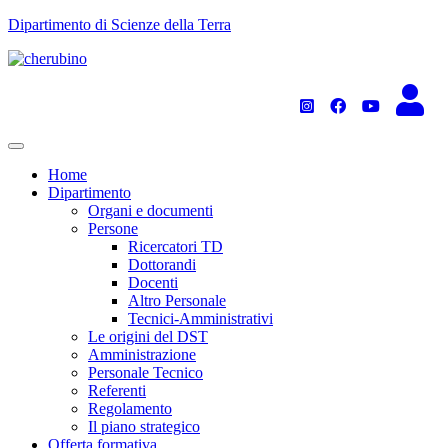
TPL_UNIPI_SKIP_TO_CONTENT
Dipartimento di Scienze della Terra
Home
Dipartimento
Organi e documenti
Persone
Ricercatori TD
Dottorandi
Docenti
Altro Personale
Tecnici-Amministrativi
Le origini del DST
Amministrazione
Personale Tecnico
Referenti
Regolamento
Il piano strategico
Offerta formativa