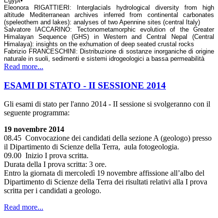
Egypt
•
Eleonora RIGATTIERI: Interglacials hydrological diversity from high
altitude Mediterranean archives inferred from continental carbonates
(speleothem and lakes): analyses of two Apennine sites (central Italy)
Salvatore IACCARINO: Tectonometamorphic evolution of the Greater
Himalayan Sequence (GHS) in Western and Central Nepal (Central
Himalaya): insights on the exhumation of deep seated crustal rocks
Fabrizio FRANCESCHINI: Distribuzione di sostanze inorganiche di origine
naturale in suoli, sedimenti e sistemi idrogeologici a bassa permeabilità
Read more...
ESAMI DI STATO - II SESSIONE 2014
Gli esami di stato per l'anno 2014 - II sessione si svolgeranno con il
seguente programma:
19 novembre 2014
08.45 Convocazione dei candidati della sezione A (geologo) presso
il Dipartimento di Scienze della Terra, aula fotogeologia.
09.00 Inizio I prova scritta.
Durata della I prova scritta: 3 ore.
Entro la giornata di mercoledì 19 novembre affissione all’albo del
Dipartimento di Scienze della Terra dei risultati relativi alla I prova
scritta per i candidati a geologo.
Read more...