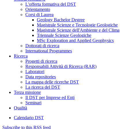
L'offerta formativa del DST
Orientamento
Corsi di Laurea
Geology Bachelor Degree
Magistrale Scienze e Tecnologie Geologiche
Magistrale Scienze dell'Ambiente e del Clima
Triennale Scienze Geologiche
MSc Exploration and Applied Geophysics
Dottorati di ricerca
International Programmes
Ricerca
Progetti di ricerca
Responsabili Attività di Ricerca (RAR)
Laboratori
Data repositories
La mappa delle ricerche DST
La ricerca del DST
Terza missione
Il DST per Imprese ed Enti
Seminari
Qualità
Calendario DST
Subscribe to this RSS feed