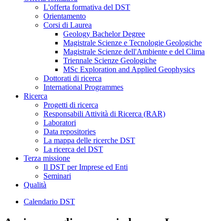
L'offerta formativa del DST
Orientamento
Corsi di Laurea
Geology Bachelor Degree
Magistrale Scienze e Tecnologie Geologiche
Magistrale Scienze dell'Ambiente e del Clima
Triennale Scienze Geologiche
MSc Exploration and Applied Geophysics
Dottorati di ricerca
International Programmes
Ricerca
Progetti di ricerca
Responsabili Attività di Ricerca (RAR)
Laboratori
Data repositories
La mappa delle ricerche DST
La ricerca del DST
Terza missione
Il DST per Imprese ed Enti
Seminari
Qualità
Calendario DST