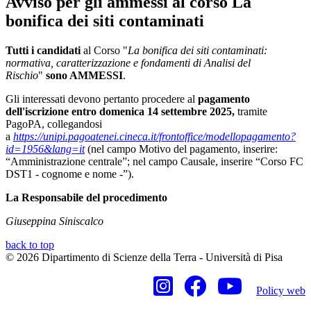
Avviso per gli ammessi al corso La
bonifica dei siti contaminati
Tutti i candidati
al Corso "
La bonifica dei siti contaminati:
normativa, caratterizzazione e fondamenti di Analisi del
Rischio
"
sono AMMESSI
.
Gli interessati devono pertanto procedere al
pagamento
dell'iscrizione
entro domenica 14 settembre 2025,
tramite
PagoPA, collegandosi
a
https://unipi.pagoatenei.cineca.it/frontoffice/modellopagamento?
id=1956&lang=it
(nel campo Motivo del pagamento, inserire:
“Amministrazione centrale”; nel campo Causale, inserire “Corso FC
DST1 - cognome e nome -”).
La Responsabile del procedimento
Giuseppina Siniscalco
back to top
© 2026 Dipartimento di Scienze della Terra - Università di Pisa
Policy web