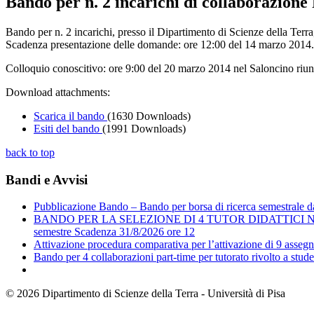
Bando per n. 2 incarichi di collaborazione
Bando per n. 2 incarichi, presso il Dipartimento di Scienze della Te
Scadenza presentazione delle domande: ore 12:00 del 14 marzo 2014.
Colloquio conoscitivo: ore 9:00 del 20 marzo 2014 nel Saloncino riunio
Download attachments:
Scarica il bando
(1630 Downloads)
Esiti del bando
(1991 Downloads)
back to top
Bandi e Avvisi
Pubblicazione Bando – Bando per borsa di ricerca semestrale dal 
BANDO PER LA SELEZIONE DI 4 TUTOR DIDATTICI N
semestre Scadenza 31/8/2026 ore 12
Attivazione procedura comparativa per l’attivazione di 9 assegni
Bando per 4 collaborazioni part-time per tutorato rivolto a st
© 2026 Dipartimento di Scienze della Terra - Università di Pisa