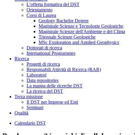
L'offerta formativa del DST
Orientamento
Corsi di Laurea
Geology Bachelor Degree
Magistrale Scienze e Tecnologie Geologiche
Magistrale Scienze dell'Ambiente e del Clima
Triennale Scienze Geologiche
MSc Exploration and Applied Geophysics
Dottorati di ricerca
International Programmes
Ricerca
Progetti di ricerca
Responsabili Attività di Ricerca (RAR)
Laboratori
Data repositories
La mappa delle ricerche DST
La ricerca del DST
Terza missione
Il DST per Imprese ed Enti
Seminari
Qualità
Calendario DST