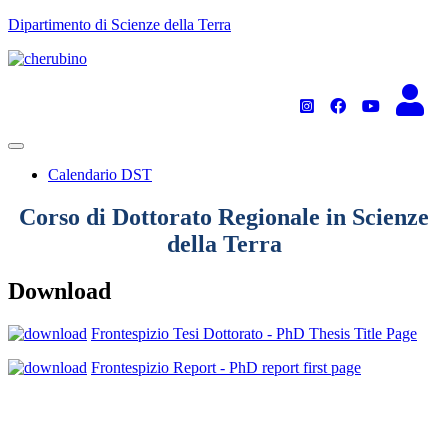
TPL_UNIPI_SKIP_TO_CONTENT
Dipartimento di Scienze della Terra
Calendario DST
Corso di Dottorato Regionale in Scienze
della Terra
Download
Frontespizio Tesi Dottorato - PhD Thesis Title Page
Frontespizio Report - PhD report first page