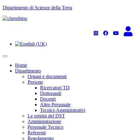
TPL_UNIPI_SKIP_TO_CONTENT
Dipartimento di Scienze della Terra
Home
Dipartimento
Organi e documenti
Persone
Ricercatori TD
Dottorandi
Docenti
Altro Personale
Tecnici-Amministrativi
Le origini del DST
Amministrazione
Personale Tecnico
Referenti
Regolamento