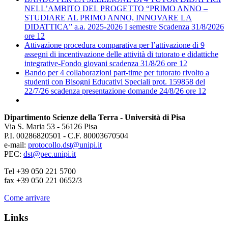
NELL’AMBITO DEL PROGETTO “PRIMO ANNO –
STUDIARE AL PRIMO ANNO, INNOVARE LA
DIDATTICA” a.a. 2025-2026 I semestre Scadenza 31/8/2026
ore 12
Attivazione procedura comparativa per l’attivazione di 9
assegni di incentivazione delle attività di tutorato e didattiche
integrative-Fondo giovani scadenza 31/8/26 ore 12
Bando per 4 collaborazioni part-time per tutorato rivolto a
studenti con Bisogni Educativi Speciali prot. 159858 del
22/7/26 scadenza presentazione domande 24/8/26 ore 12
Dipartimento Scienze della Terra - Università di Pisa
Via S. Maria 53 - 56126 Pisa
P.I. 00286820501 - C.F. 80003670504
e-mail:
protocollo.dst@unipi.it
PEC:
dst@pec.unipi.it
Tel +39 050 221 5700
fax +39 050 221 0652/3
Come arrivare
Links