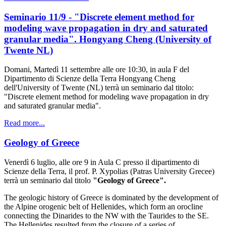
Seminario 11/9 - "Discrete element method for
modeling wave propagation in dry and saturated
granular media". Hongyang Cheng (University of
Twente NL)
Domani, Martedì 11 settembre alle ore 10:30, in aula F del
Dipartimento di Scienze della Terra Hongyang Cheng
dell'University of Twente (NL) terrà un seminario dal titolo:
"Discrete element method for modeling wave propagation in dry
and saturated granular media".
Read more...
Geology of Greece
Venerdì 6 luglio, alle ore 9 in Aula C presso il dipartimento di
Scienze della Terra, il prof. P. Xypolias (Patras University Grecee)
terrà un seminario dal titolo
"Geology of Greece".
The geologic history of Greece is dominated by the development of
the Alpine orogenic belt of Hellenides, which form an orocline
connecting the Dinarides to the NW with the Taurides to the SE.
The Hellenides resulted from the closure of a series of