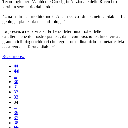
Tecnologie per l’Ambiente Consiglio Nazionale delle Ricerche)
terrà un seminario dal titolo:
"Una infinita moltitudine? Alla ricerca di pianeti abitabili fra
geologia planetaria e astrobiologia"
La presenza della vita sulla Terra determina molte delle
caratteristiche del nostro pianeta, dalla composizione atmosferica ai
grandi cicli biogeochimici che regolano le dinamiche planetarie. Ma
cosa rende la Terra abitabile?
Read more...
...
30
31
32
33
34
...
36
37
38