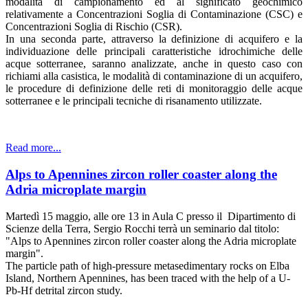
modalità di campionamento ed al significato geochimico
relativamente a Concentrazioni Soglia di Contaminazione (CSC) e
Concentrazioni Soglia di Rischio (CSR).
In una seconda parte, attraverso la definizione di acquifero e la
individuazione delle principali caratteristiche idrochimiche delle
acque sotterranee, saranno analizzate, anche in questo caso con
richiami alla casistica, le modalità di contaminazione di un acquifero,
le procedure di definizione delle reti di monitoraggio delle acque
sotterranee e le principali tecniche di risanamento utilizzate.
Read more...
Alps to Apennines zircon roller coaster along the
Adria microplate margin
Martedì 15 maggio, alle ore 13 in Aula C presso il Dipartimento di
Scienze della Terra, Sergio Rocchi terrà un seminario dal titolo:
"Alps to Apennines zircon roller coaster along the Adria microplate
margin".
The particle path of high-pressure metasedimentary rocks on Elba
Island, Northern Apennines, has been traced with the help of a U-
Pb-Hf detrital zircon study.