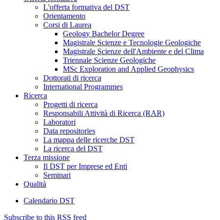
L'offerta formativa del DST
Orientamento
Corsi di Laurea
Geology Bachelor Degree
Magistrale Scienze e Tecnologie Geologiche
Magistrale Scienze dell'Ambiente e del Clima
Triennale Scienze Geologiche
MSc Exploration and Applied Geophysics
Dottorati di ricerca
International Programmes
Ricerca
Progetti di ricerca
Responsabili Attività di Ricerca (RAR)
Laboratori
Data repositories
La mappa delle ricerche DST
La ricerca del DST
Terza missione
Il DST per Imprese ed Enti
Seminari
Qualità
Calendario DST
Subscribe to this RSS feed